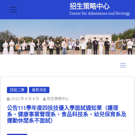
招生策略中心
Center for Admissions and Strategy
四技二專
最新消息
2022 年 6 月 8 日
招生策略中心
公告111學年度四技技優入學面試通知單（護理
系、健康事業管理系、食品科技系、幼兒保育系及
運動休閒系不面試）