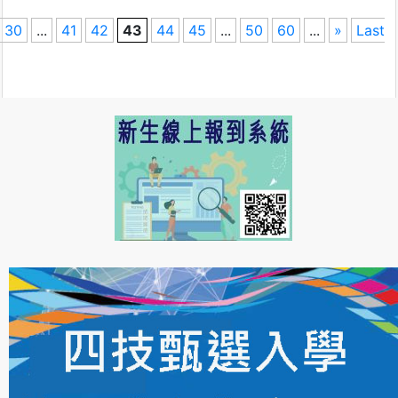
30
...
41
42
43
44
45
...
50
60
...
»
Last