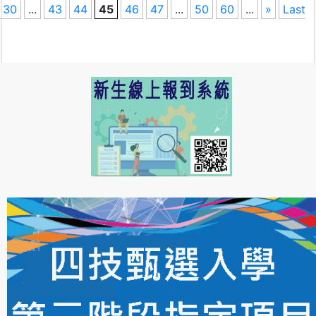
30
...
43
44
45
46
47
...
50
60
...
»
Last